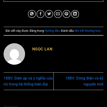
Bài viết này được đăng trong
Hướng dẫn
. Đánh dấu
liên kết thường trực
.
NGỌC LAN
188V: Điện áp và ý nghĩa của
188V: Dòng điện và kỷ
nó trong hệ thống hiện đại
nguyên mới