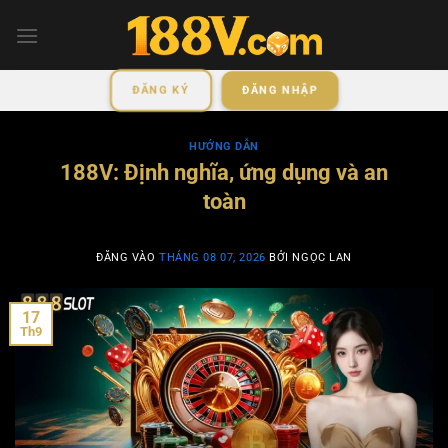
Bỏ
qua
nội
dung
ĐĂNG KÝ
ĐĂNG NHẬP
HƯỚNG DẪN
188V: Định nghĩa, ứng dụng và an
toàn
ĐĂNG VÀO
THÁNG 08 07, 2026
BỞI
NGỌC LAN
17
Th9