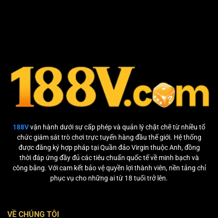
188V
vận hành dưới sự cấp phép và quản lý chặt chẽ từ nhiều tổ
chức giám sát trò chơi trực tuyến hàng đầu thế giới. Hệ thống
được đăng ký hợp pháp tại Quần đảo Virgin thuộc Anh, đồng
thời đáp ứng đầy đủ các tiêu chuẩn quốc tế về minh bạch và
công bằng. Với cam kết bảo vệ quyền lợi thành viên, nền tảng chỉ
phục vụ cho những ai từ 18 tuổi trở lên.
VỀ CHÚNG TÔI