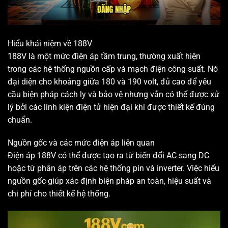
Hiểu khái niệm về 188V
188V là một mức điện áp tầm trung, thường xuất hiện
trong các hệ thống nguồn cấp và mạch điện công suất. Nó
đại diện cho khoảng giữa 180 và 190 volt, đủ cao để yêu
cầu biện pháp cách ly và bảo vệ nhưng vẫn có thể được xử
lý bởi các linh kiện điện tử hiện đại khi được thiết kế đúng
chuẩn.
Nguồn gốc và các mức điện áp liên quan
Điện áp 188V có thể được tạo ra từ biến đổi AC sang DC
hoặc từ phân áp trên các hệ thống pin và inverter. Việc hiểu
nguồn gốc giúp xác định biện pháp an toàn, hiệu suất và
chi phí cho thiết kế hệ thống.