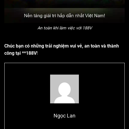
An toàn khi làm việc với 188V
Chúc bạn có những trải nghiệm vui vẻ, an toàn và thành
công tại **188V
!
Ngọc Lan