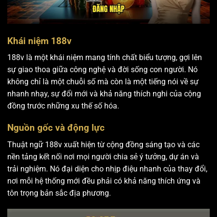
Khái niệm 188v
188v là một khái niệm mang tính chất biểu tượng, gợi lên
sự giao thoa giữa công nghệ và đời sống con người. Nó
không chỉ là một chuỗi số mà còn là một tiếng nói về sự
nhanh nhạy, sự đổi mới và khả năng thích nghi của cộng
đồng trước những xu thế số hóa.
Nguồn gốc và động lực
Thuật ngữ 188v xuất hiện từ cộng đồng sáng tạo và các
nền tảng kết nối nơi mọi người chia sẻ ý tưởng, dự án và
trải nghiệm. Nó đại diện cho nhịp điệu nhanh của thay đổi,
nơi mỗi hệ thống mới đều phải có khả năng thích ứng và
tôn trọng bản sắc địa phương.