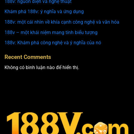
188v: nguồn điện và nghệ thuật
Khám phá 188v: ý nghĩa và ứng dụng
188v: một cái nhìn về khía cạnh công nghệ và văn hóa
188v – một khái niệm mang tính biểu tượng
188v: Khám phá công nghệ và ý nghĩa của nó
Recent Comments
Không có bình luận nào để hiển thị.