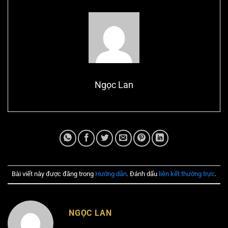
Ngọc Lan
Bài viết này được đăng trong
Hướng dẫn
. Đánh dấu
liên kết thường trực
.
NGỌC LAN