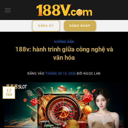
Bỏ
qua
nội
dung
ĐĂNG KÝ
ĐĂNG NHẬP
HƯỚNG DẪN
188v: hành trình giữa công nghệ và
văn hóa
ĐĂNG VÀO
THÁNG 08 10, 2026
BỞI
NGỌC LAN
17
Th9