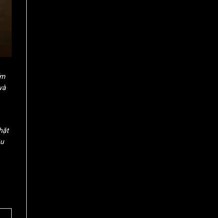
ểm
và
hặt
ầu