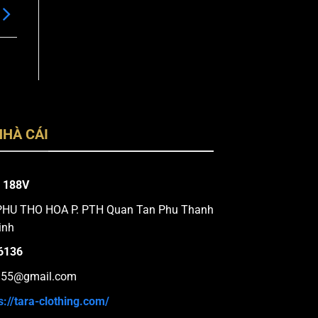
NHÀ CÁI
 188V
PHU THO HOA P. PTH Quan Tan Phu Thanh
inh
6136
155@gmail.com
s://tara-clothing.com/