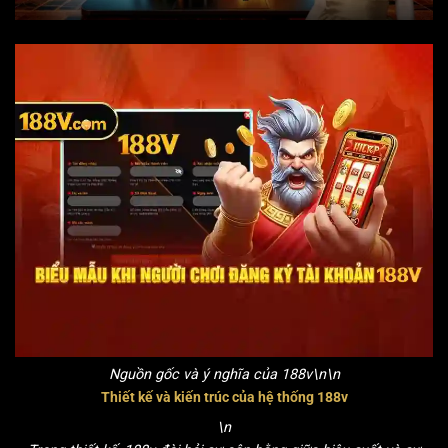
Nguồn gốc và ý nghĩa của 188v\n\n
Thiết kế và kiến trúc của hệ thống 188v
\n