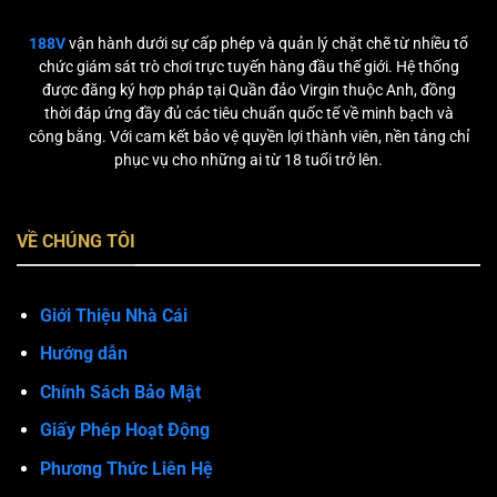
188V
vận hành dưới sự cấp phép và quản lý chặt chẽ từ nhiều tổ
chức giám sát trò chơi trực tuyến hàng đầu thế giới. Hệ thống
được đăng ký hợp pháp tại Quần đảo Virgin thuộc Anh, đồng
thời đáp ứng đầy đủ các tiêu chuẩn quốc tế về minh bạch và
công bằng. Với cam kết bảo vệ quyền lợi thành viên, nền tảng chỉ
phục vụ cho những ai từ 18 tuổi trở lên.
VỀ CHÚNG TÔI
Giới Thiệu Nhà Cái
Hướng dẫn
Chính Sách Bảo Mật
Giấy Phép Hoạt Động
Phương Thức Liên Hệ