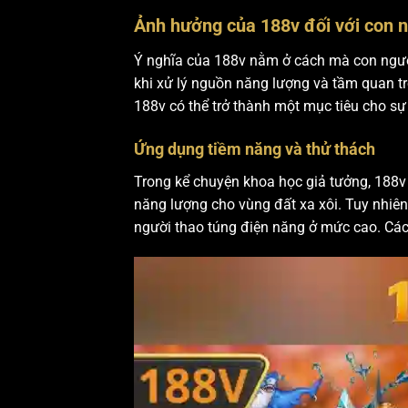
Ảnh hưởng của 188v đối với con n
Ý nghĩa của 188v nằm ở cách mà con người
khi xử lý nguồn năng lượng và tầm quan trọ
188v có thể trở thành một mục tiêu cho sự 
Ứng dụng tiềm năng và thử thách
Trong kể chuyện khoa học giả tưởng, 188v 
năng lượng cho vùng đất xa xôi. Tuy nhiên,
người thao túng điện năng ở mức cao. Các