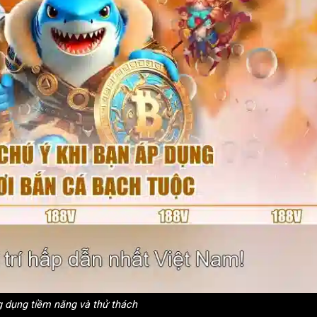
 dụng tiềm năng và thử thách