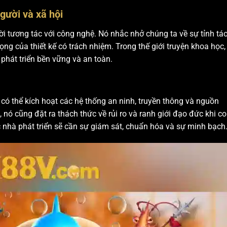
gười và xã hội
 tương tác với công nghệ. Nó nhắc nhở chúng ta về sự tỉnh tá
ng của thiết kế có trách nhiệm. Trong thế giới truyện khoa học,
phát triển bền vững và an toàn.
có thể kích hoạt các hệ thống an ninh, truyền thông và nguồn
 nó cũng đặt ra thách thức về rủi ro và ranh giới đạo đức khi c
 nhà phát triển sẽ cần sự giám sát, chuẩn hóa và sự minh bạch