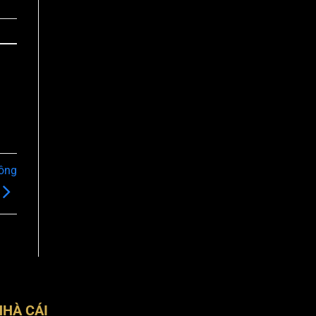
công
NHÀ CÁI