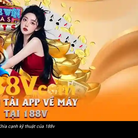
Khía cạnh kỹ thuật của 188v