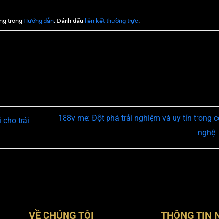
ăng trong
Hướng dẫn
. Đánh dấu
liên kết thường trực
.
188v me: Đột phá trải nghiệm và uy tín trong 
 cho trải
nghệ
VỀ CHÚNG TÔI
THÔNG TIN 