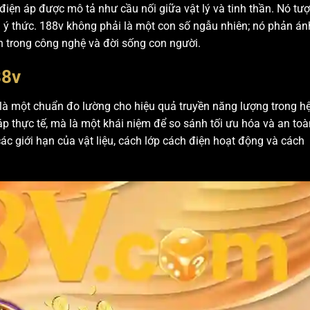
 điện áp được mô tả như cầu nối giữa vật lý và tinh thần. Nó tư
 ý thức. 188v không phải là một con số ngẫu nhiên; nó phản án
én trong công nghệ và đời sống con người.
88v
là một chuẩn đo lường cho hiệu quả truyền năng lượng trong h
p thực tế, mà là một khái niệm để so sánh tối ưu hóa và an toà
ác giới hạn của vật liệu, cách lớp cách điện hoạt động và cách