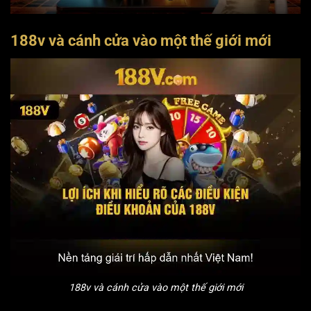
188v và cánh cửa vào một thế giới mới
188v và cánh cửa vào một thế giới mới