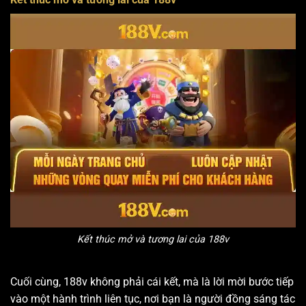
Kết thúc mở và tương lai của 188v
Cuối cùng, 188v không phải cái kết, mà là lời mời bước tiếp
vào một hành trình liên tục, nơi bạn là người đồng sáng tác