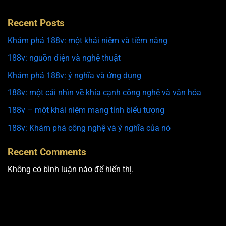
Recent Posts
Khám phá 188v: một khái niệm và tiềm năng
188v: nguồn điện và nghệ thuật
Khám phá 188v: ý nghĩa và ứng dụng
188v: một cái nhìn về khía cạnh công nghệ và văn hóa
188v – một khái niệm mang tính biểu tượng
188v: Khám phá công nghệ và ý nghĩa của nó
Recent Comments
Không có bình luận nào để hiển thị.