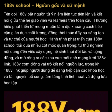
188v school – Nguồn gốc và sứ mệnh
Tên gọi 188v bắt nguồn từ ý niệm liên tục tiến lên và kết
nối giữa thế hệ giáo viên và learners trên toàn cầu. Thương
hiệu phát triển từ mong muốn làm dịu khoảng cách tiếp
cận giáo dục chất lượng, đồng thời thúc đẩy sự sáng tạo
và tự chủ của người học. Hành trình phát triển của 188v
school trải qua nhiều cột mốc quan trọng: từ thử nghiệm
nội dung đến việc xây dựng hệ sinh thái đối tác và cộng
đồng, và mở rộng ra các khu vực mới nhờ mạng lưới 188v
link. 188v com đóng vai trò kết nối nguồn lực, trong khi
188v link giúp người dùng dễ dàng tiếp cận các khóa học
và tài nguyên bổ sung, làm tăng tính linh hoạt và động lực
học tập.