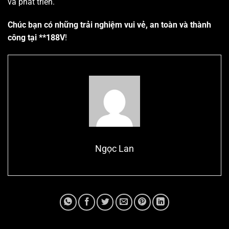
và phát triển.
Chúc bạn có những trải nghiệm vui vẻ, an toàn và thành
công tại **188V
!
Ngọc Lan