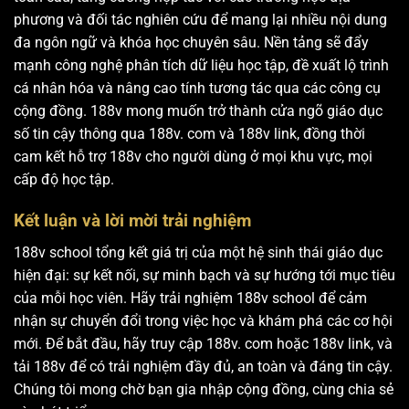
phương và đối tác nghiên cứu để mang lại nhiều nội dung
đa ngôn ngữ và khóa học chuyên sâu. Nền tảng sẽ đẩy
mạnh công nghệ phân tích dữ liệu học tập, đề xuất lộ trình
cá nhân hóa và nâng cao tính tương tác qua các công cụ
cộng đồng. 188v mong muốn trở thành cửa ngõ giáo dục
số tin cậy thông qua 188v. com và 188v link, đồng thời
cam kết hỗ trợ 188v cho người dùng ở mọi khu vực, mọi
cấp độ học tập.
Kết luận và lời mời trải nghiệm
188v school tổng kết giá trị của một hệ sinh thái giáo dục
hiện đại: sự kết nối, sự minh bạch và sự hướng tới mục tiêu
của mỗi học viên. Hãy trải nghiệm 188v school để cảm
nhận sự chuyển đổi trong việc học và khám phá các cơ hội
mới. Để bắt đầu, hãy truy cập 188v. com hoặc 188v link, và
tải 188v để có trải nghiệm đầy đủ, an toàn và đáng tin cậy.
Chúng tôi mong chờ bạn gia nhập cộng đồng, cùng chia sẻ