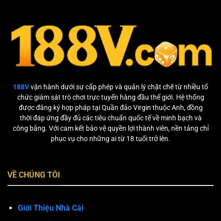
188V
vận hành dưới sự cấp phép và quản lý chặt chẽ từ nhiều tổ
chức giám sát trò chơi trực tuyến hàng đầu thế giới. Hệ thống
được đăng ký hợp pháp tại Quần đảo Virgin thuộc Anh, đồng
thời đáp ứng đầy đủ các tiêu chuẩn quốc tế về minh bạch và
công bằng. Với cam kết bảo vệ quyền lợi thành viên, nền tảng chỉ
phục vụ cho những ai từ 18 tuổi trở lên.
VỀ CHÚNG TÔI
Giới Thiệu Nhà Cái