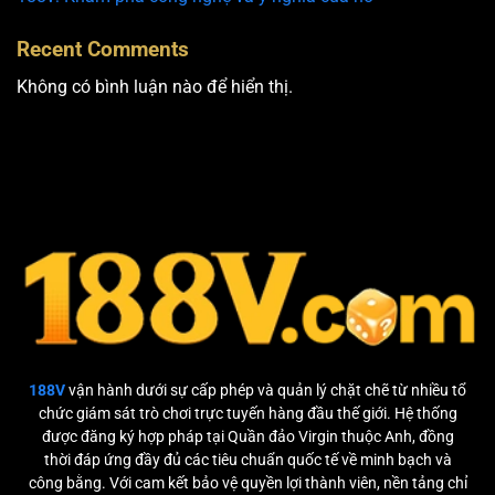
Recent Comments
Không có bình luận nào để hiển thị.
188V
vận hành dưới sự cấp phép và quản lý chặt chẽ từ nhiều tổ
chức giám sát trò chơi trực tuyến hàng đầu thế giới. Hệ thống
được đăng ký hợp pháp tại Quần đảo Virgin thuộc Anh, đồng
thời đáp ứng đầy đủ các tiêu chuẩn quốc tế về minh bạch và
công bằng. Với cam kết bảo vệ quyền lợi thành viên, nền tảng chỉ