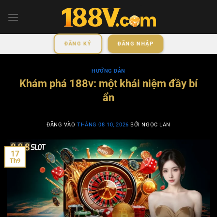
Bỏ
qua
nội
dung
ĐĂNG KÝ
ĐĂNG NHẬP
HƯỚNG DẪN
Khám phá 188v: một khái niệm đầy bí
ẩn
ĐĂNG VÀO
THÁNG 08 10, 2026
BỞI
NGỌC LAN
17
Th9