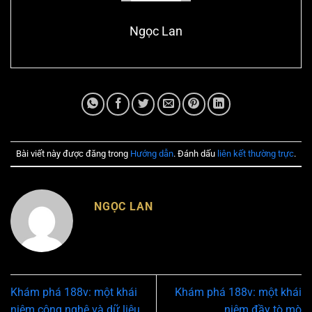
Ngọc Lan
Bài viết này được đăng trong
Hướng dẫn
. Đánh dấu
liên kết thường trực
.
NGỌC LAN
Khám phá 188v: một khái
Khám phá 188v: một khái
niệm công nghệ và dữ liệu
niệm đầy tò mò